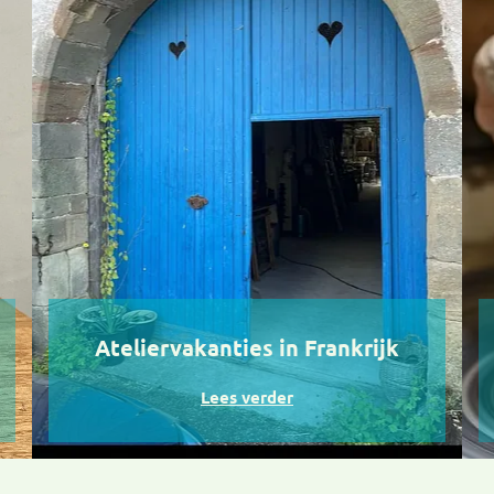
Ateliervakanties
in Frankrijk
Lees verder