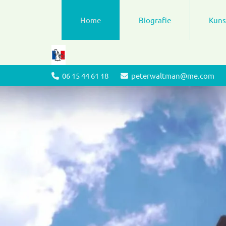
Home
Biografie
Kuns
06 15 44 61 18
peterwaltman@me.com

