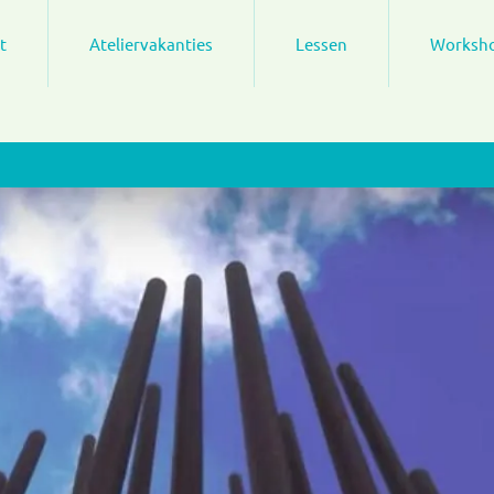
t
Ateliervakanties
Lessen
Worksh