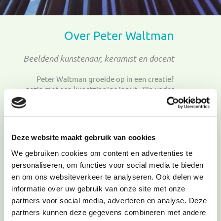
Over Peter Waltman
Beeldend kunstenaar, keramist en docent
Peter Waltman groeide op in een creatief
gezin met een kunstzinnige input. Zijn vader
was docent tekenen, kalligrafie en moeder
schilderes van miniaturen op eieren.
Als onderwijzer deed Peter staatsexamen
handvaardigheid.
Hij is van oorsprong
Deze website maakt gebruik van cookies
keramist en ontwikkelde zich daarnaast als
docent pottenbakken en keramiek.
We gebruiken cookies om content en advertenties te
personaliseren, om functies voor social media te bieden
'Kunst maken' beleef ik als een geweldig
en om ons websiteverkeer te analyseren. Ook delen we
creatief proces.
informatie over uw gebruik van onze site met onze
Mijn verlangen om geweldloos te kunnen
partners voor social media, adverteren en analyse. Deze
communiceren in woord en beeld inspireert me
partners kunnen deze gegevens combineren met andere
in toenemende mate te blijven zoeken naar