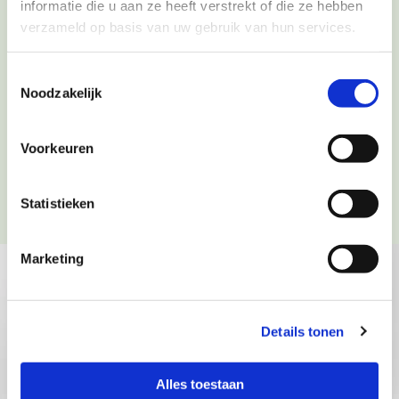
informatie die u aan ze heeft verstrekt of die ze hebben
interactieve mogelijkheden in een passende
verzameld op basis van uw gebruik van hun services.
kunstvorm.
Toestemmingsselectie
Meer over mijn
Kunst

Noodzakelijk
Voorkeuren
Statistieken
Marketing
Details tonen
Alles toestaan