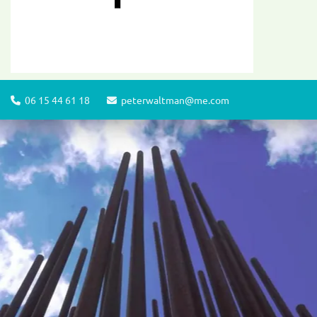
06 15 44 61 18
peterwaltman@me.com

