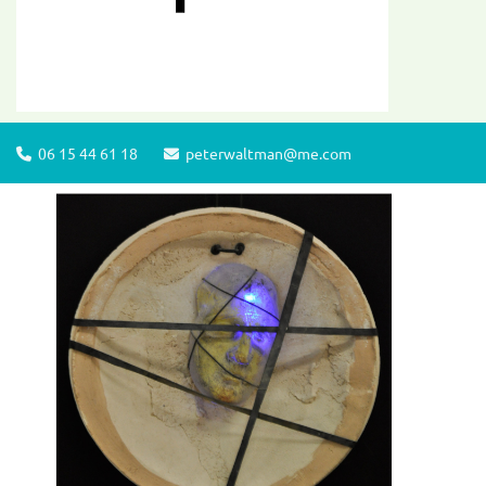
06 15 44 61 18
peterwaltman@me.com

