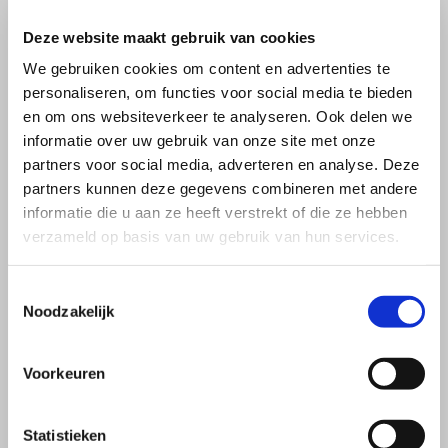
Deze website maakt gebruik van cookies
We gebruiken cookies om content en advertenties te
personaliseren, om functies voor social media te bieden
en om ons websiteverkeer te analyseren. Ook delen we
Ateliervakanties in Frankrijk
informatie over uw gebruik van onze site met onze
partners voor social media, adverteren en analyse. Deze
partners kunnen deze gegevens combineren met andere
Klik hier voor meer informatie
informatie die u aan ze heeft verstrekt of die ze hebben
verzameld op basis van uw gebruik van hun services.
Toestemmingsselectie
Noodzakelijk
Workshops 2021/2022
Voorkeuren
klik voor meer informatie
Statistieken