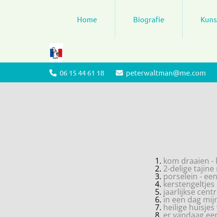
Home
Biografie
Kuns
06 15 44 61 18
peterwaltman@me.com


kom draaien -
2-delige
porselein - 
kersten
jaarlijkse cen
in een dag 
heilige hui
er vandaag e