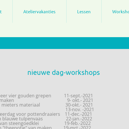
t
Ateliervakanties
Lessen
Worksh
nieuwe dag-workshops
 leer vier gouden grepen 11-sept.-2021
 tajine maken 9- okt.- 2021
een mieters materiaal 30-okt.- 2021
geltjes 13-nov. -2021
treerdag voor pottendraaiers 11-dec.-2021
mijn blauwe tulpenvaas 22-jan.-2022
sjes van steengoedklei 19-feb.-2022
en "theepotje" van maken 19-mrt.-2022