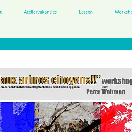
t
Ateliervakanties
Lessen
Worksh