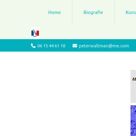
Home
Biografie
Kuns
06 15 44 61 18
peterwaltman@me.com

