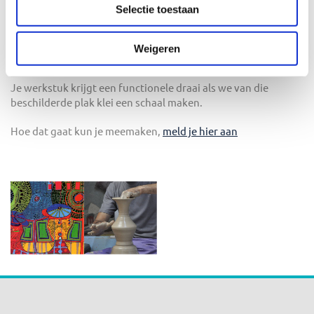
gaan wij in zijn voetsporen een dagreis maken, een lijnenspel
Selectie toestaan
met wat reliëf.
De min of meer vlakke ondergrond van fijne klei wordt
Weigeren
beschilderd met zelf aan te maken engobes.
Je werkstuk krijgt een functionele draai als we van die
beschilderde plak klei een schaal maken.
Hoe dat gaat kun je meemaken,
meld je hier aan