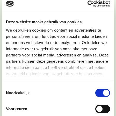
Op zaterdag 16 november maakten we vrolijke
keramiek in de stijl van keramiste Maggi Giles.
Deze website maakt gebruik van cookies
Maggi Giles
stond bekend om haar verhalende
We gebruiken cookies om content en advertenties te
en kleurrijke keramiek, die fantasierijke werelden
personaliseren, om functies voor social media te bieden
tot leven brengt. Tijdens deze eenmalige
en om ons websiteverkeer te analyseren. Ook delen we
dagworkshop gingen we aan de slag met een
informatie over uw gebruik van onze site met onze
opbouwtechniek en stijlvorm die haar werk zo
partners voor social media, adverteren en analyse. Deze
partners kunnen deze gegevens combineren met andere
herkenbaar maken.
informatie die u aan ze heeft verstrekt of die ze hebben
Bekijk hieronder een impressie van de
verzameld op basis van uw gebruik van hun services.
workshop.
Toestemmingsselectie
Noodzakelijk
Voorkeuren