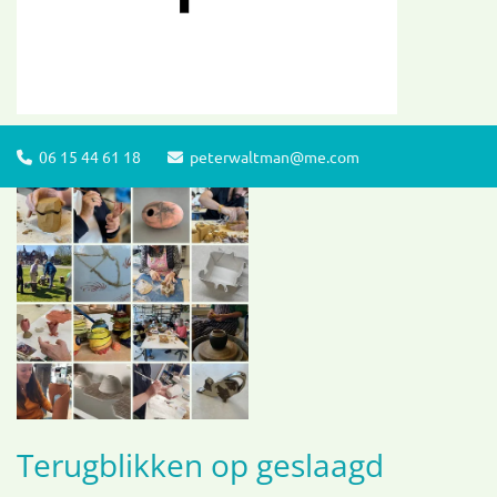
06 15 44 61 18
peterwaltman@me.com


Terugblikken op geslaagd