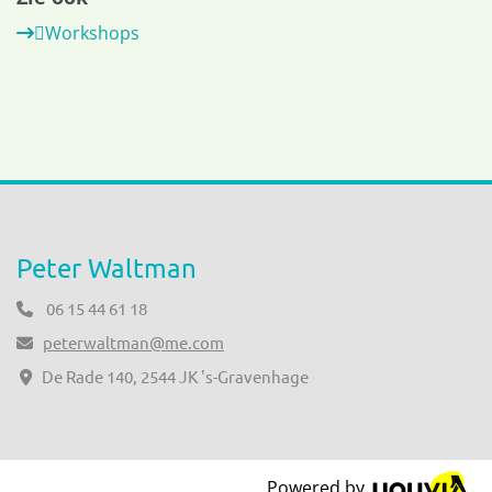

Workshops

Peter Waltman
06 15 44 61 18

peterwaltman@me.com

De Rade 140, 2544 JK 's-Gravenhage

Powered by